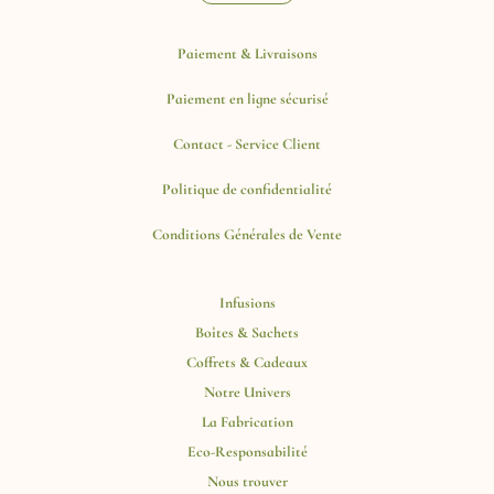
i
l
*
Paiement & Livraisons
Paiement en ligne sécurisé
Contact - Service Client
Politique de confidentialité
Conditions Générales de Vente
Infusions
Boîtes & Sachets
Coffrets & Cadeaux
Notre Univers
La Fabrication
Eco-Responsabilité
Nous trouver