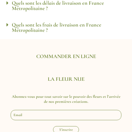
Quels sont les délais de livraison en France
Métropolitaine ?
Quels sont les frais de livraison en France
Métropolitaine ?
COMMANDER EN LIGNE
LA FLEUR NUE
LA FLEUR NUE
Abonnez-vous pour tout savoir sur le pouvoir des fleurs et l’arrivée
de nos premières créations.
E
-
m
a
S'inscrire