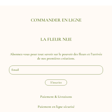
COMMANDER EN LIGNE
LA FLEUR NUE
LA FLEUR NUE
Abonnez-vous pour tout savoir sur le pouvoir des fleurs et l’arrivée
de nos premières créations.
E
-
m
a
S'inscrire
i
l
*
Paiement & Livraisons
Paiement en ligne sécurisé