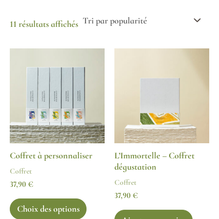
11 résultats affichés
Ce
produit
a
plusieurs
variations.
Les
options
peuvent
être
choisies
sur
la
page
Coffret à personnaliser
L’Immortelle – Coffret
du
dégustation
produit
Coffret
Coffret
37,90
€
37,90
€
Choix des options