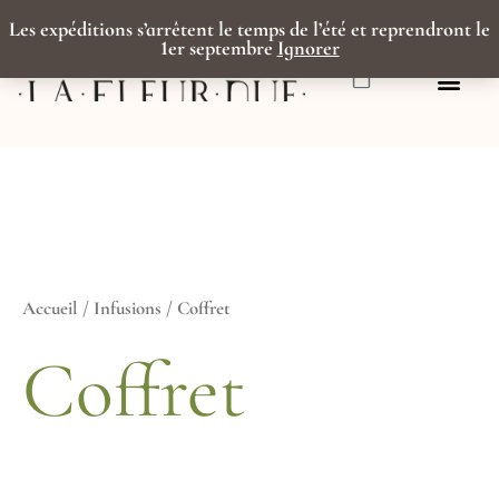
Aller
Trié
au
par
Les expéditions s’arrêtent le temps de l’été et reprendront le
contenu
1er septembre
Ignorer
popularité
Panier
Accueil
/
Infusions
/ Coffret
Coffret