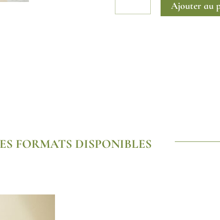
-
Ajouter au 
Étui
distributeur
ES FORMATS DISPONIBLES