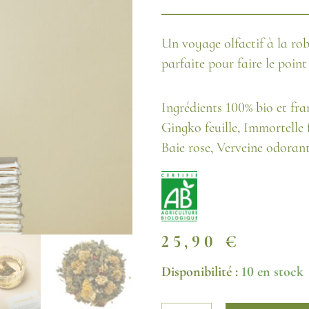
Un voyage olfactif à la robe
parfaite pour faire le point
Ingrédients 100% bio et fran
Gingko feuille, Immortelle f
Baie rose, Verveine odorante
25,90
€
quantité
Disponibilité :
10 en stock
de
L'Immortelle