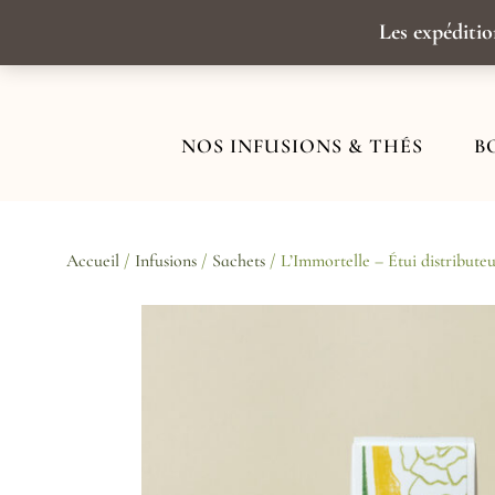
Aller
au
Les expéditio
contenu
NOS INFUSIONS & THÉS
B
Accueil
/
Infusions
/
Sachets
/ L’Immortelle – Étui distribute