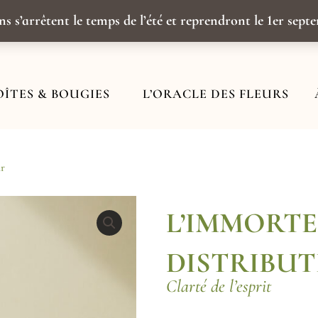
ns s’arrêtent le temps de l’été et reprendront le 1er sep
OÎTES & BOUGIES
L’ORACLE DES FLEURS
ur
L’IMMORTE
DISTRIBU
Clarté de l’esprit