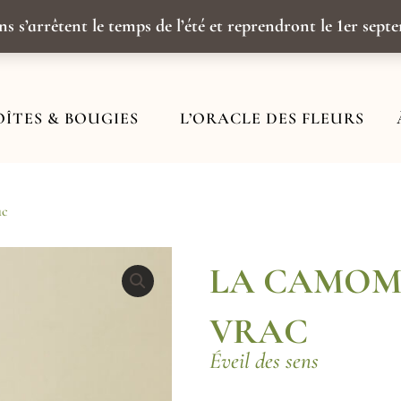
ns s’arrêtent le temps de l’été et reprendront le 1er sep
OÎTES & BOUGIES
L’ORACLE DES FLEURS
ac
LA CAMOMI
VRAC
Éveil des sens