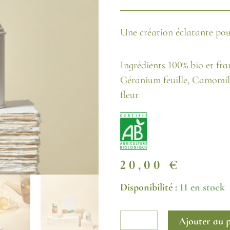
Une création éclatante pour
Ingrédients 100% bio et fran
Géranium feuille, Camomille
fleur
20,00
€
quantité
Disponibilité :
11 en stock
de
La
Camomille
Ajouter au 
-