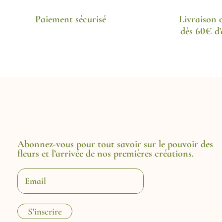
Paiement sécurisé
Livraison o
dès 60€ d
Abonnez-vous pour tout savoir sur le pouvoir des
fleurs et l’arrivée de nos premières créations.
E
-
m
a
i
S'inscrire
l