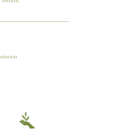
 instant.
création