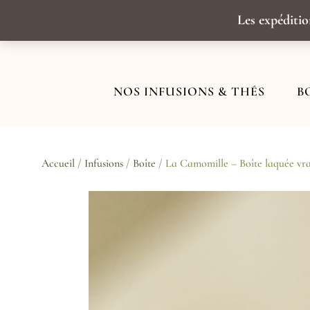
Aller
au
Les expéditio
contenu
NOS INFUSIONS & THÉS
B
Accueil
/
Infusions
/
Boîte
/ La Camomille – Boîte laquée vr