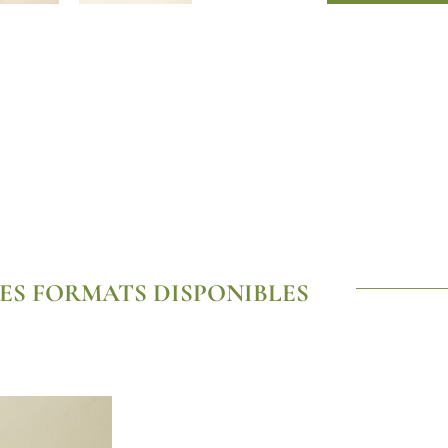
Boîte
laquée
vrac
ES FORMATS DISPONIBLES