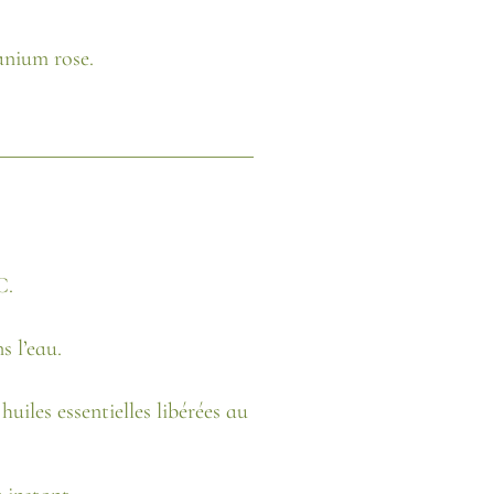
anium rose.
C.
s l’eau.
uiles essentielles libérées au